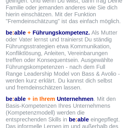
gelingen. Und wenn Du willst, dann frag Deine
Familie oder jemanden anderes wie Sie dich
hierin einschätzen. Mit der Funktion
"Fremdeinschätzung" ist das einfach möglich.
be
:
able
+
Führungskompetenz.
Als Mutter
oder Vater lernst und trainierst Du ständig
Führungsstrategien etwa Kommunikation,
Konfliktlösung, Anleiten, Vereinbarungen
treffen oder Konsequentsein. Ausgewählte
Führungskompetenzen - nach dem Full
Range Leadership Model von Bass & Avolio -
werden kurz erklärt. Du kannst dich selbst
und fremdeinschätzen lassen.
be
:
able
+ in Ihrem
Unternehmen
. Mit den
Basis-Kompetenzen Ihres Unternehmens
(Kompetenzmodell) werden die
entsprechenden Skills in
be
:
able
eingepflegt.
Das informelle Lernen im und außerhalb des