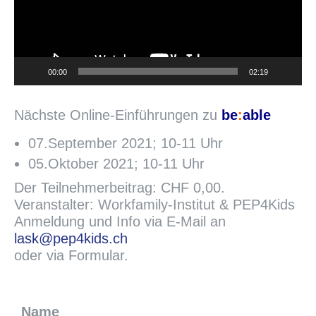
00:00
02:19
Nächste Online-Einführungen zu
be
:
able
07.September 2021; 10-11 Uhr
05.Oktober 2021; 10-11 Uhr
Der Teilnehmerbeitrag: CHF 0,00.
Veranstalter: Workfamily-Institut & PEP4Kids
Anmeldung und Info via E-Mail an
lask@pep4kids.ch
oder via Formular.
Name